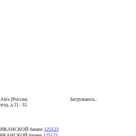
Alex [Россия,
Загружаюсь..
зд, д 2] - 32.
 АФРИКАНСКОЙ башне
125123
АФРИКАНСКОЙ башне
125123