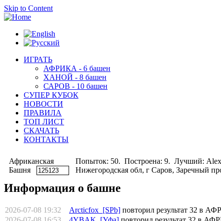
Skip to Content
ИГРАТЬ
АФРИКА - 6 башен
ХАНОЙ - 8 башен
САРОВ - 10 башен
СУПЕР КУБОК
НОВОСТИ
ПРАВИЛА
ТОП ЛИСТ
СКАЧАТЬ
КОНТАКТЫ
Африканская
Попыток: 50. Построена: 9. Лучший: Alex
Башня
Нижегородская обл, г Саров, Заречный прое
Информация о башне
2026-07-08 19:32
Arcticfox [SPb]
повторил результат 32 в
2026-07-08 16:53
4YBAK [Уфа]
повторил результат 32 в 