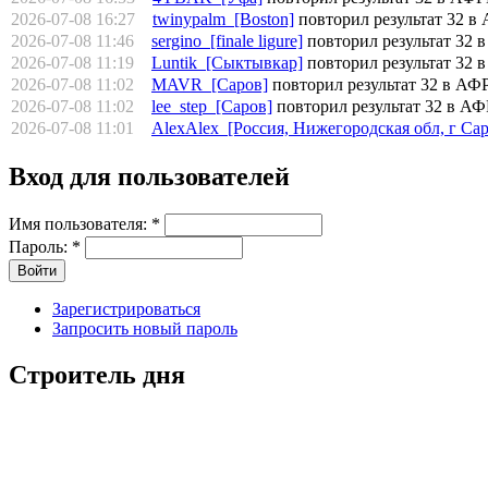
2026-07-08 16:27
twinypalm [Boston]
повторил результат 3
2026-07-08 11:46
sergino [finale ligure]
повторил результат 
2026-07-08 11:19
Luntik [Сыктывкар]
повторил результат 
2026-07-08 11:02
MAVR [Саров]
повторил результат 32 в
2026-07-08 11:02
lee_step [Саров]
повторил результат 32 в
2026-07-08 11:01
AlexAlex [Россия, Нижегородская обл, г Сар
Вход для пользователей
Имя пользователя:
*
Пароль:
*
Зарегистрироваться
Запросить новый пароль
Строитель дня