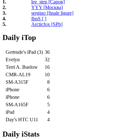
1.
lee_step [Саров]
2.
YYY [Москва]
3.
sergino [finale ligure]
4.
IbnS [ ]
5.
Arcticfox [SPb]
Daily iTop
Gertrude's iPad (3)
36
Evelyn
32
Terri A. Buelow
16
CMR-AL19
10
SM-A315F
8
iPhone
6
iPhone
6
SM-A165F
5
iPad
4
Day's HTC U11
4
Daily iStats