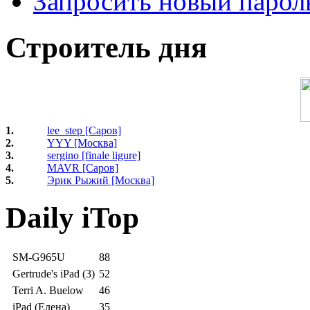
Запросить новый парол
Строитель дня
1.
lee_step [Саров]
2.
YYY [Москва]
3.
sergino [finale ligure]
4.
MAVR [Саров]
5.
Эрик Рыжий [Москва]
Daily iTop
SM-G965U
88
Gertrude's iPad (3)
52
Terri A. Buelow
46
iPad (Елена)
35