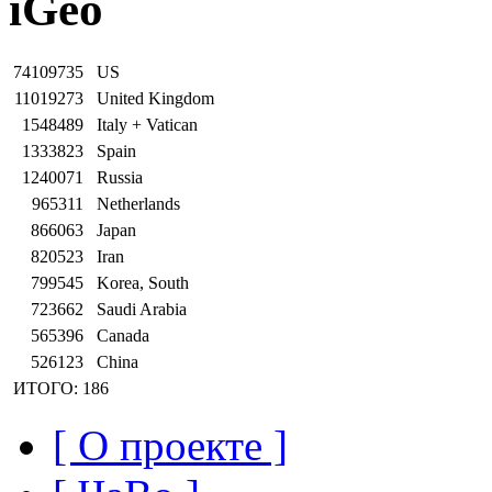
iGeo
74109735
US
11019273
United Kingdom
1548489
Italy + Vatican
1333823
Spain
1240071
Russia
965311
Netherlands
866063
Japan
820523
Iran
799545
Korea, South
723662
Saudi Arabia
565396
Canada
526123
China
ИТОГО: 186
[ О проекте ]