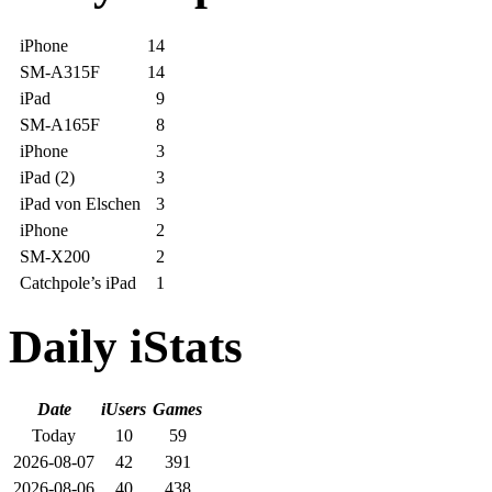
iPhone
14
SM-A315F
14
iPad
9
SM-A165F
8
iPhone
3
iPad (2)
3
iPad von Elschen
3
iPhone
2
SM-X200
2
Catchpole’s iPad
1
Daily iStats
Date
iUsers
Games
Today
10
59
2026-08-07
42
391
2026-08-06
40
438