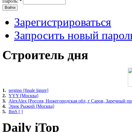
Пароль:
*
Зарегистрироваться
Запросить новый парол
Строитель дня
1.
sergino [finale ligure]
2.
YYY [Москва]
3.
AlexAlex [Россия, Нижегородская обл, г Саров, Заречный про
4.
Эрик Рыжий [Москва]
5.
IbnS [ ]
Daily iTop