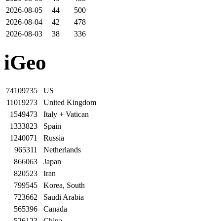
2026-08-05
44
500
2026-08-04
42
478
2026-08-03
38
336
iGeo
74109735
US
11019273
United Kingdom
1549473
Italy + Vatican
1333823
Spain
1240071
Russia
965311
Netherlands
866063
Japan
820523
Iran
799545
Korea, South
723662
Saudi Arabia
565396
Canada
526123
China