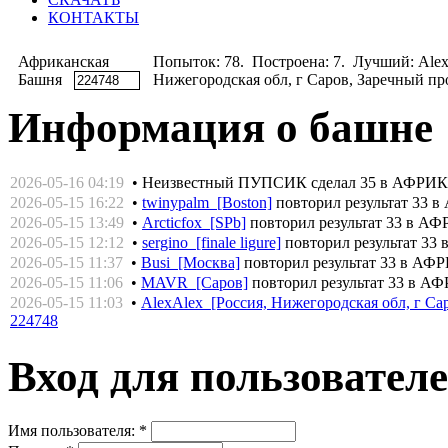
КОНТАКТЫ
Африканская
Попыток: 78. Построена: 7. Лучший: Alex
Башня
Нижегородская обл, г Саров, Заречный прое
Информация о башне
2026-05-16 04:19
• Неизвестный ПУПСИК сделал 35 в АФР
2026-05-15 16:22
•
twinypalm [Boston]
повторил результат 3
2026-05-15 13:49
•
Arcticfox [SPb]
повторил результат 33 в
2026-05-15 12:12
•
sergino [finale ligure]
повторил результат 
2026-05-15 11:37
•
Busi [Москва]
повторил результат 33 в 
2026-05-15 11:06
•
MAVR [Саров]
повторил результат 33 в
2026-05-15 11:03
•
AlexAlex [Россия, Нижегородская обл, г Сар
224748
Вход для пользовател
Имя пользователя:
*