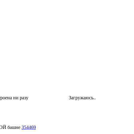
роена ни разу
Загружаюсь..
КОЙ башне
354469