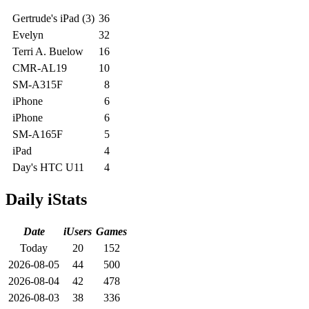
Gertrude's iPad (3)
36
Evelyn
32
Terri A. Buelow
16
CMR-AL19
10
SM-A315F
8
iPhone
6
iPhone
6
SM-A165F
5
iPad
4
Day's HTC U11
4
Daily iStats
Date
iUsers
Games
Today
20
152
2026-08-05
44
500
2026-08-04
42
478
2026-08-03
38
336