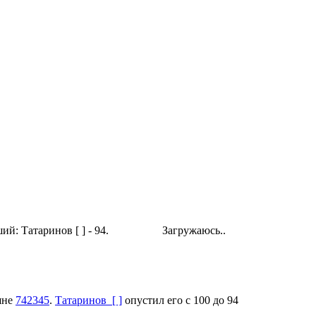
й: Татаринов [ ] - 94.
Загружаюсь..
шне
742345
.
Татаринов [ ]
опустил его с 100 до 94