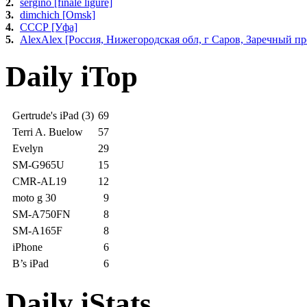
2.
sergino [finale ligure]
3.
dimchich [Omsk]
4.
СССР [Уфа]
5.
AlexAlex [Россия, Нижегородская обл, г Саров, Заречный про
Daily iTop
Gertrude's iPad (3)
69
Terri A. Buelow
57
Evelyn
29
SM-G965U
15
CMR-AL19
12
moto g 30
9
SM-A750FN
8
SM-A165F
8
iPhone
6
B’s iPad
6
Daily iStats