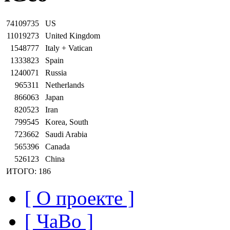
74109735
US
11019273
United Kingdom
1548777
Italy + Vatican
1333823
Spain
1240071
Russia
965311
Netherlands
866063
Japan
820523
Iran
799545
Korea, South
723662
Saudi Arabia
565396
Canada
526123
China
ИТОГО: 186
[ О проекте ]
[ ЧаВо ]