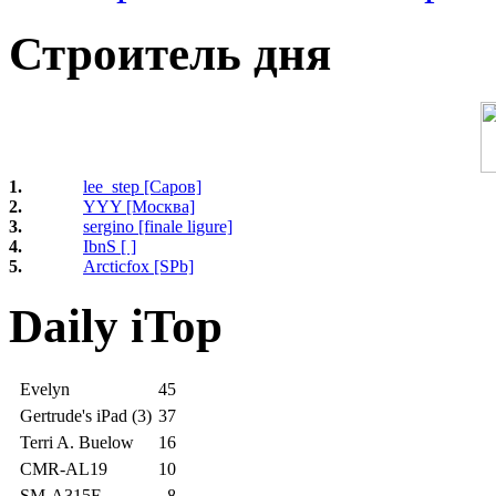
Строитель дня
1.
lee_step [Саров]
2.
YYY [Москва]
3.
sergino [finale ligure]
4.
IbnS [ ]
5.
Arcticfox [SPb]
Daily iTop
Evelyn
45
Gertrude's iPad (3)
37
Terri A. Buelow
16
CMR-AL19
10
SM-A315F
8