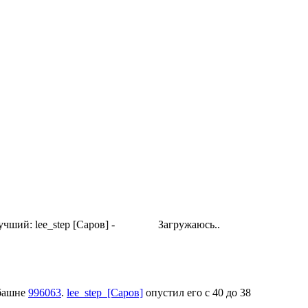
чший: lee_step [Саров] -
Загружаюсь..
башне
996063
.
lee_step [Саров]
опустил его с 40 до 38