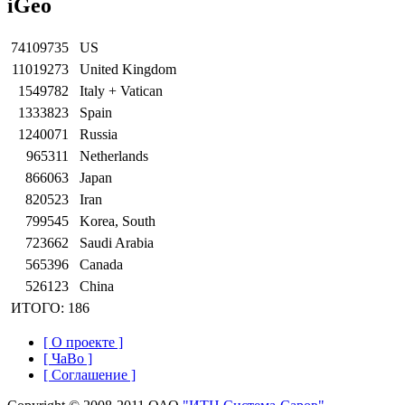
iGeo
74109735
US
11019273
United Kingdom
1549782
Italy + Vatican
1333823
Spain
1240071
Russia
965311
Netherlands
866063
Japan
820523
Iran
799545
Korea, South
723662
Saudi Arabia
565396
Canada
526123
China
ИТОГО: 186
[ О проекте ]
[ ЧаВо ]
[ Соглашение ]