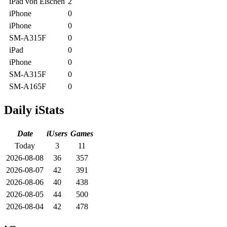
iPad von Elschen
2
iPhone
0
iPhone
0
SM-A315F
0
iPad
0
iPhone
0
SM-A315F
0
SM-A165F
0
Daily iStats
Date
iUsers
Games
Today
3
11
2026-08-08
36
357
2026-08-07
42
391
2026-08-06
40
438
2026-08-05
44
500
2026-08-04
42
478