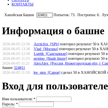
КОНТАКТЫ
Ханойская Башня
Попыток: 73. Построена: 6. Лучш
Информация о башне
2026-06-05 22:56
Arcticfox [SPb]
повторил результат 50 в 
2026-06-05 13:38
Vlad [Москва]
повторил результат 50 в 
2026-06-05 12:58
Luntik [Сыктывкар]
повторил результат 5
2026-06-05 11:23
sergino [finale ligure]
повторил результат 5
2026-06-05 11:21
AlexAlex [Россия, Нижегородская обл, г Сар
башне
324811
2026-06-05 11:18
lee_step [Саров]
сделал 50 в ХАНОЙСКОЙ 
Вход для пользовател
Имя пользователя:
*
Пароль:
*