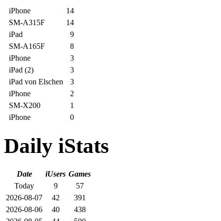
iPhone
14
SM-A315F
14
iPad
9
SM-A165F
8
iPhone
3
iPad (2)
3
iPad von Elschen
3
iPhone
2
SM-X200
1
iPhone
0
Daily iStats
Date
iUsers
Games
Today
9
57
2026-08-07
42
391
2026-08-06
40
438