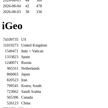
2026-08-05
44
500
2026-08-04
42
478
2026-08-03
38
336
iGeo
74109735
US
11019273
United Kingdom
1549471
Italy + Vatican
1333823
Spain
1240071
Russia
965311
Netherlands
866063
Japan
820523
Iran
799545
Korea, South
723662
Saudi Arabia
565396
Canada
526123
China