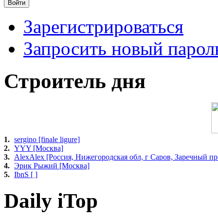
Зарегистрироваться
Запросить новый парол
Строитель дня
1.
sergino [finale ligure]
2.
YYY [Москва]
3.
AlexAlex [Россия, Нижегородская обл, г Саров, Заречный про
4.
Эрик Рыжий [Москва]
5.
IbnS [ ]
Daily iTop