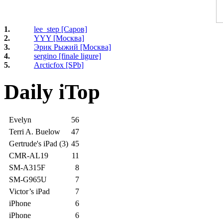
1.
lee_step [Саров]
2.
YYY [Москва]
3.
Эрик Рыжий [Москва]
4.
sergino [finale ligure]
5.
Arcticfox [SPb]
Daily iTop
Evelyn
56
Terri A. Buelow
47
Gertrude's iPad (3)
45
CMR-AL19
11
SM-A315F
8
SM-G965U
7
Victor’s iPad
7
iPhone
6
iPhone
6