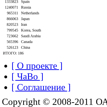
1333823
Spain
1240071
Russia
965311
Netherlands
866063
Japan
820523
Iran
799545
Korea, South
723662
Saudi Arabia
565396
Canada
526123
China
ИТОГО: 186
[ О проекте ]
[ ЧаВо ]
[ Соглашение ]
Copyright © 2008-2011 